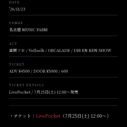
DATE
'26/11/23
VENUE
名古屋 MUSIC FARM
ACT
直樹ソロ / Vellselk / ORCALADE / DIR EN KEN-SHOW
TICKET
ADV ¥4500 / DOOR ¥5000 / 600
TICKET DETAILS
LivePocket / 7月25日(土) 12:00～発売
・チケット：
LivePocket
（7月25日(土) 12:00～）