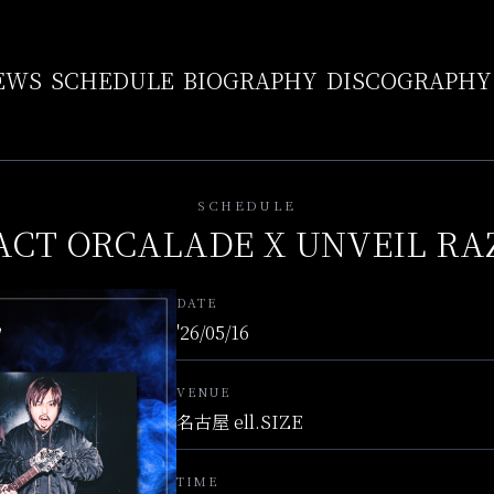
EWS
SCHEDULE
BIOGRAPHY
DISCOGRAPHY
SCHEDULE
ACT ORCALADE X UNVEIL RAZE
DATE
'26/05/16
VENUE
名古屋 ell.SIZE
TIME