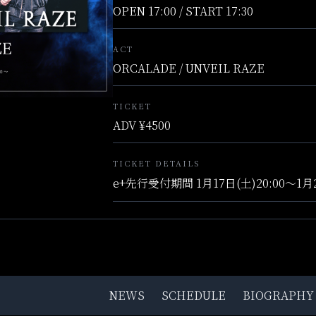
OPEN 17:00 / START 17:30
ACT
ORCALADE / UNVEIL RAZE
TICKET
ADV ¥4500
TICKET DETAILS
e+先行受付期間 1月17日(土)20:00〜1月25
NEWS
SCHEDULE
BIOGRAPHY